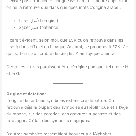
n’existe pas à l’origine en langue Berbère, et encore aujourd’hui
on ne la retrouve que dans quelques mots d’origine arabe :
Laṣel الأصل (origine)
Ṣṣber صبر (patience)
Il parait évident, selon moi, que EṢK qu’on retrouve dans les
inscriptions officiel du Libyque Oriental, se prononçait EẒK. Ce
qui porterait au nombre de cinq les Z en libyque oriental.
Certaines lettres paraissent être d’origine punique, tel que le H
et le G.
Origine et datation
:
L’origine de certains symboles est encore débattue. On
retrouve déjà la plupart des symboles au Néolithique et a l’Âge
du bronze, sur des poteries, des gravures rupestres et des
tatouages. C’était des symboles magiques.
D’autres symboles ressemblent beaucoup à l’Alphabet