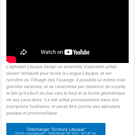
L’alphabet Libyque design un ensemble d’alphabet utilisé
durant l’antiquité pour écrire la Langue Libyque, et est
l’ancêtre du Tifinagh des Touaregs. Il possède lui-même trois
grandes variantes, et se caractérise par l’absence de voyelle,
le fait qu’il s’écrit du bas vers le haut et la forme géométrique
de ses caractères. Il a été utilisé principalement dans des
inscriptions funéraires, et parait être proche des alphabets
punique et protosinaïtique.
Télécharger “Ecriture Libyque”
Ecrire-Libyque.pdf – Téléchargé 187 fois – 611,87 Ko