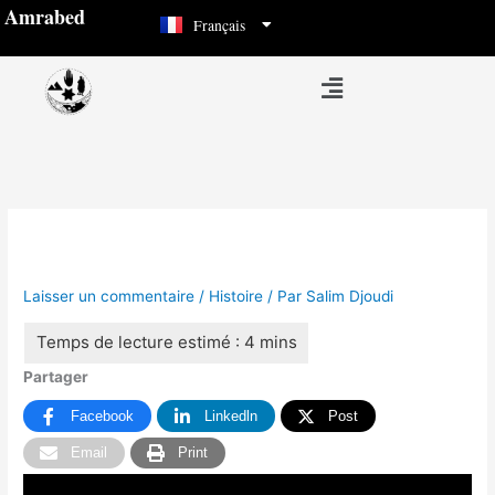
العربية
Aller
Amrabed
Français
Español
au
contenu
Menu
Laisser un commentaire
/
Histoire
/ Par
Salim Djoudi
Partager
Facebook
Linkedln
Post
Email
Print