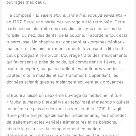
ouvrages médicaux.
Il a composé «
El aalem ahlu el jariha fi el adouya es-sahiha
»
en 1707. Seule une partie cet ouvrage a été retrouvée. Cette
partie disponible traite des maladies des yeux, de celles de
l’oreille, du nez, des dents, de la bouche. Il aborde la toux et la
tuberculose. Un chapitre est consacré aux organes génitaux
masculin et féminin, aux médicaments favorisant la libido et
ceux protégeant l’embryon. L’ouvrage traite des médicaments
qui favorisent la prise de poids, qui combattent la fièvre, la
piqûre de vipère, ou qui conseillent les meilleures viandes …
L’auteur cite la maladie et son traitement. Cependant, les
données scientifiques se mélangent souvent aux croyances.
El Bouni a laissé un deuxième ouvrage de médecine intitulé
«
Mubin el maarib fi el aqli wa et-tebbi maâ el machrib
» qui est
un poème de plus de deux milles vers écrit en 1719. Il s’agit
d’une petite encyclopédie sur les médicaments, les méthodes
de traitement et les variétés alimentaires et de boissons. Il
aborde la politesse du comportement en matière
d’alimentation, de boissons et de médecine. L’ouvrage est