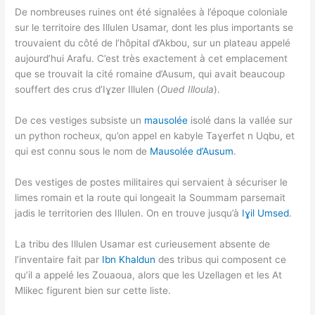
De nombreuses ruines ont été signalées à l’époque coloniale
sur le territoire des Illulen Usamar, dont les plus importants se
trouvaient du côté de l’hôpital d’Akbou, sur un plateau appelé
aujourd’hui Arafu. C’est très exactement à cet emplacement
que se trouvait la cité romaine d’Ausum, qui avait beaucoup
souffert des crus d’Iɣzer Illulen (
Oued Illoula
).
De ces vestiges subsiste un
mausolée
isolé dans la vallée sur
un python rocheux, qu’on appel en kabyle Taɣerfet n Uqbu, et
qui est connu sous le nom de
Mausolée d’Ausum
.
Des vestiges de postes militaires qui servaient à sécuriser le
limes romain et la route qui longeait la Soummam parsemait
jadis le territorien des Illulen. On en trouve jusqu’à
Iɣil Umsed
.
La tribu des Illulen Usamar est curieusement absente de
l’inventaire fait par
Ibn Khaldun
des tribus qui composent ce
qu’il a appelé les Zouaoua, alors que les Uzellagen et les At
Mlikec figurent bien sur cette liste.