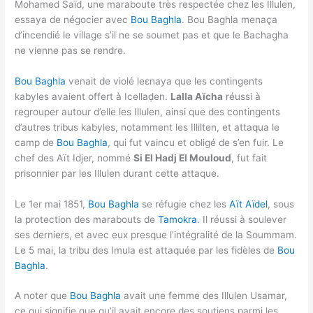
Mohamed Saïd, une maraboute très respectée chez les Illulen,
essaya de négocier avec
Bou Baghla
. Bou Baghla menaça
d’incendié le village s’il ne se soumet pas et que le Bachagha
ne vienne pas se rendre.
Bou Baghla
venait de violé leɛnaya que les contingents
kabyles avaient offert à Icellaḍen.
Lalla Aïcha
réussi à
regrouper autour d’elle les Illulen, ainsi que des contingents
d’autres tribus kabyles, notamment les Illilten, et attaqua le
camp de
Bou Baghla
, qui fut vaincu et obligé de s’en fuir. Le
chef des Aït Idjer, nommé
Si El Hadj El Mouloud
, fut fait
prisonnier par les Illulen durant cette attaque.
Le 1er mai 1851,
Bou Baghla
se réfugie chez les
Aït Aïdel
, sous
la protection des marabouts de
Tamokra
. Il réussi à soulever
ses derniers, et avec eux presque l’intégralité de la Soummam.
Le 5 mai, la tribu des Imula est attaquée par les fidèles de
Bou
Baghla
.
A noter que
Bou Baghla
avait une femme des Illulen Usamar,
ce qui signifie que qu’il avait encore des soutiens parmi les