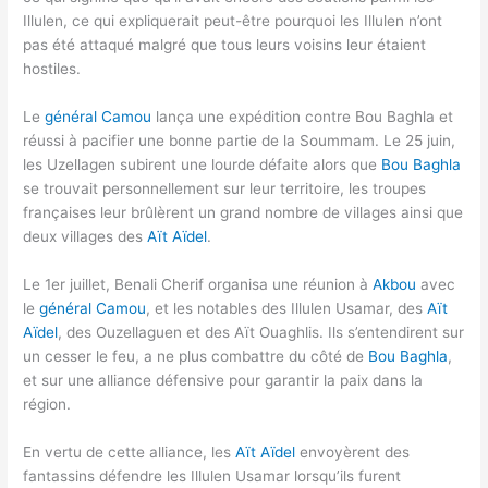
Illulen, ce qui expliquerait peut-être pourquoi les Illulen n’ont
pas été attaqué malgré que tous leurs voisins leur étaient
hostiles.
Le
général Camou
lança une expédition contre Bou Baghla et
réussi à pacifier une bonne partie de la Soummam. Le 25 juin,
les Uzellagen subirent une lourde défaite alors que
Bou Baghla
se trouvait personnellement sur leur territoire, les troupes
françaises leur brûlèrent un grand nombre de villages ainsi que
deux villages des
Aït Aïdel
.
Le 1er juillet, Benali Cherif organisa une réunion à
Akbou
avec
le
général Camou
, et les notables des Illulen Usamar, des
Aït
Aïdel
, des Ouzellaguen et des Aït Ouaghlis. Ils s’entendirent sur
un cesser le feu, a ne plus combattre du côté de
Bou Baghla
,
et sur une alliance défensive pour garantir la paix dans la
région.
En vertu de cette alliance, les
Aït Aïdel
envoyèrent des
fantassins défendre les Illulen Usamar lorsqu’ils furent