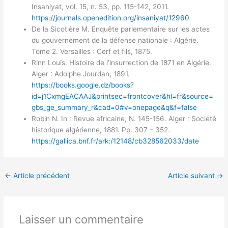
Insaniyat, vol. 15, n. 53, pp. 115-142, 2011.
https://journals.openedition.org/insaniyat/12960
De la Sicotière M. Enquête parlementaire sur les actes
du gouvernement de la défense nationale : Algérie.
Tome 2. Versailles : Cerf et fils, 1875.
Rinn Louis. Histoire de l’insurrection de 1871 en Algérie.
Alger : Adolphe Jourdan, 1891.
https://books.google.dz/books?
id=j1CxmgEACAAJ&printsec=frontcover&hl=fr&source=
gbs_ge_summary_r&cad=0#v=onepage&q&f=false
Robin N. In : Revue africaine, N. 145-156. Alger : Société
historique algérienne, 1881. Pp. 307 – 352.
https://gallica.bnf.fr/ark:/12148/cb328562033/date
←
Article précédent
Article suivant
→
Laisser un commentaire