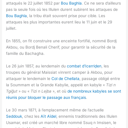
attaqués le 22 juillet 1852 par
Bou Baghla
. Ce ne sera d’ailleurs
pas la seule fois où les Illulen durent subirent les attaques de
Bou Baghla
, la tribu était souvent prise pour cible. Les
attaques les plus importantes eurent lieu le 11 juin et le 29
juillet.
En 1855, on fit construire une enceinte fortifié, nommé Bordj
Akbou, ou Bordj Benali Cherif, pour garantir la sécurité de la
famille du Bachagha.
Le 26 juin 1857, au lendemain du
combat d’Icerriḍen
, les
troupes du général Maissiat vinrent camper à Akbou, pour
attaquer le lendemain le
Col de Chellata
, passage obligé entre
la Soummam et la Grande Kabylie, appelé en kabyle «
Tizi n
Tgiǧut
» ou «
Tizi n Lejba
», et où
de nombreux kabyles se sont
réunis pour bloquer le passage aux français
.
Le 30 mars 1871, à l’emplacement même de l’actuelle
Seddouk
, chez les
Aït Aïdel
, ennemis traditionnels des Illulen
Usamar, est créé un marché libre nommé Ssuq n Imsisen, le