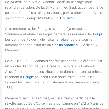
Le 24 avril, on ouvrit aux Benali Cherif un passage pour
rejoindre Icellaḍen. De là, Si Mohammed Saïd, accompagné de
son plus jeune fils et cinq serviteurs, parti à cheval et arriva le
soir même au camp d’Ali Oukaci, à
Tizi Ouzou
.
A ce moment-là, les Français avaient déjà évacué la
Soummam et étaient assiégés derrière les murailles de
Bougie
.
Les contingents des Illulen Usamar étaient alors sous le
commandant des deux fils du
Cheikh Aheddad
, El Aziz et Si
Mehmed.
Le 2 juillet 1871, Si Mehmed est fait prisonnier, il a été trahi par
un proche du nom de Saïd Uraba qui le livra aux Français.
Aussitôt, de nombreuses tribus qui étaient sous son autorité se
rendirent à
Bougie
pour offrir leur soumission. Parmi elles
figurent les Illulen Usamar, qui demandèrent l’Aman le 8 juillet
1871.
Mohamed Saïd Benali Cherif, accusé d’avoir participé à la
révolte aux côtés d’Oukaci, sera condamné en 1872 à 5 ans de
prison, mais il fut aussitôt gracié. Ses biens sont séquestrés,