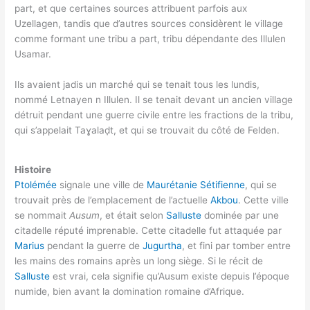
part, et que certaines sources attribuent parfois aux
Uzellagen, tandis que d’autres sources considèrent le village
comme formant une tribu a part, tribu dépendante des Illulen
Usamar.
Ils avaient jadis un marché qui se tenait tous les lundis,
nommé Letnayen n Illulen. Il se tenait devant un ancien village
détruit pendant une guerre civile entre les fractions de la tribu,
qui s’appelait Taɣalaḍt, et qui se trouvait du côté de Felden.
Histoire
Ptolémée
signale une ville de
Maurétanie Sétifienne
, qui se
trouvait près de l’emplacement de l’actuelle
Akbou
. Cette ville
se nommait
Ausum
, et était selon
Salluste
dominée par une
citadelle réputé imprenable. Cette citadelle fut attaquée par
Marius
pendant la guerre de
Jugurtha
, et fini par tomber entre
les mains des romains après un long siège. Si le récit de
Salluste
est vrai, cela signifie qu’Ausum existe depuis l’époque
numide, bien avant la domination romaine d’Afrique.