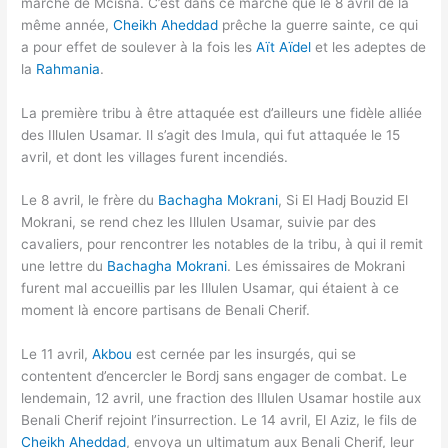
marché de Mcisna. C’est dans ce marché que le 8 avril de la
même année,
Cheikh Aheddad
prêche la guerre sainte, ce qui
a pour effet de soulever à la fois les
Aït Aïdel
et les adeptes de
la
Rahmania
.
La première tribu à être attaquée est d’ailleurs une fidèle alliée
des Illulen Usamar. Il s’agit des Imula, qui fut attaquée le 15
avril, et dont les villages furent incendiés.
Le 8 avril, le frère du
Bachagha Mokrani
, Si El Hadj Bouzid El
Mokrani, se rend chez les Illulen Usamar, suivie par des
cavaliers, pour rencontrer les notables de la tribu, à qui il remit
une lettre du
Bachagha Mokrani
. Les émissaires de Mokrani
furent mal accueillis par les Illulen Usamar, qui étaient à ce
moment là encore partisans de Benali Cherif.
Le 11 avril,
Akbou
est cernée par les insurgés, qui se
contentent d’encercler le Bordj sans engager de combat. Le
lendemain, 12 avril, une fraction des Illulen Usamar hostile aux
Benali Cherif rejoint l’insurrection. Le 14 avril, El Aziz, le fils de
Cheikh Aheddad
, envoya un ultimatum aux Benali Cherif, leur