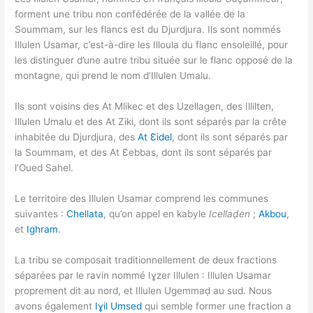
forment une tribu non confédérée de la vallée de la
Soummam, sur les flancs est du Djurdjura. Ils sont nommés
Illulen Usamar, c’est-à-dire les Illoula du flanc ensoleillé, pour
les distinguer d’une autre tribu située sur le flanc opposé de la
montagne, qui prend le nom d’Illulen Umalu.
Ils sont voisins des At Mlikec et des Uzellagen, des Illilten,
Illulen Umalu et des At Ziki, dont ils sont séparés par la crête
inhabitée du Djurdjura, des
At Ɛidel
, dont ils sont séparés par
la Soummam, et des At Ɛebbas, dont ils sont séparés par
l’Oued Sahel.
Le territoire des Illulen Usamar comprend les communes
suivantes :
Chellata
, qu’on appel en kabyle
Icellaḍen
;
Akbou
,
et
Ighram
.
La tribu se composait traditionnellement de deux fractions
séparées par le ravin nommé Iɣzer Illulen : Illulen Usamar
proprement dit au nord, et Illulen Ugemmaḍ au sud. Nous
avons également
Iɣil Umsed
qui semble former une fraction a