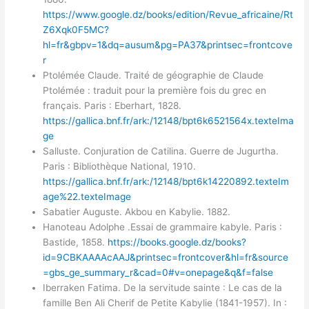
https://www.google.dz/books/edition/Revue_africaine/Rt
Z6Xqk0F5MC?
hl=fr&gbpv=1&dq=ausum&pg=PA37&printsec=frontcove
r
Ptolémée Claude. Traité de géographie de Claude
Ptolémée : traduit pour la première fois du grec en
français. Paris : Eberhart, 1828.
https://gallica.bnf.fr/ark:/12148/bpt6k6521564x.texteIma
ge
Salluste. Conjuration de Catilina. Guerre de Jugurtha.
Paris : Bibliothèque National, 1910.
https://gallica.bnf.fr/ark:/12148/bpt6k14220892.texteIm
age%22.texteImage
Sabatier Auguste. Akbou en Kabylie. 1882.
Hanoteau Adolphe .Essai de grammaire kabyle. Paris :
Bastide, 1858.
https://books.google.dz/books?
id=9CBKAAAAcAAJ&printsec=frontcover&hl=fr&source
=gbs_ge_summary_r&cad=0#v=onepage&q&f=false
Iberraken Fatima. De la servitude sainte : Le cas de la
famille Ben Ali Cherif de Petite Kabylie (1841-1957). In :