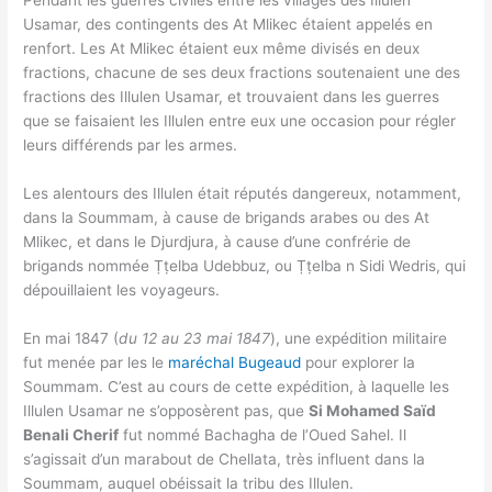
Pendant les guerres civiles entre les villages des Illulen
Usamar, des contingents des At Mlikec étaient appelés en
renfort. Les At Mlikec étaient eux même divisés en deux
fractions, chacune de ses deux fractions soutenaient une des
fractions des Illulen Usamar, et trouvaient dans les guerres
que se faisaient les Illulen entre eux une occasion pour régler
leurs différends par les armes.
Les alentours des Illulen était réputés dangereux, notamment,
dans la Soummam, à cause de brigands arabes ou des At
Mlikec, et dans le Djurdjura, à cause d’une confrérie de
brigands nommée Ṭṭelba Udebbuz, ou Ṭṭelba n Sidi Wedris, qui
dépouillaient les voyageurs.
En mai 1847 (
du 12 au 23 mai 1847
), une expédition militaire
fut menée par les le
maréchal Bugeaud
pour explorer la
Soummam. C’est au cours de cette expédition, à laquelle les
Illulen Usamar ne s’opposèrent pas, que
Si Mohamed Saïd
Benali Cherif
fut nommé Bachagha de l’Oued Sahel. Il
s’agissait d’un marabout de Chellata, très influent dans la
Soummam, auquel obéissait la tribu des Illulen.