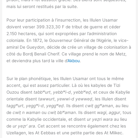
mais lui seront restitués par la suite.
Pour leur participation à l’insurrection, les Illulen Usamar
doivent verser 399.323,30 F de tribut de guerre et céder
2.150 hectares, qui sont expropriées par l’administration
coloniale. En 1872, le Gouverneur Général de l’Algérie, le vice-
amiral De Gueydon, décide de crée un village de colonisation à
côté du Bordj Benali Cherif. Ce village prend le nom de Metz,
et deviendra plus tard la ville d’
Akbou
.
Sur le plan phonétique, les Illulen Usamar ont tous le même
accent, qui est assez particulier. Là où les kabyles de Tizi
Ouzou disent
tabbʷurt
,
yebbʷi-d
,
yebbʷeḍ
, et ceux de Kabylie
orientale disent
tawwurt
,
yewwi-d
yewweḍ
, les Illulen disent
taggʷurt
,
yeggʷi-d
,
yeggʷeḍ
. Ils disent
cwiṭ ggʷaman
, au lieu
de
cwiṭ n waman
ou
cwiṭ bbʷaman
. Ils disent
wagi
,
aggur
, tous
comme la Kabylie occidentale, et disent
ur yeẓri wara
au lieu
de
ur yeẓr’ ara
. Cet accent se rencontre également chez les
Uzellagen, les At Ɛebbas et une petite partie des At Mlikec.