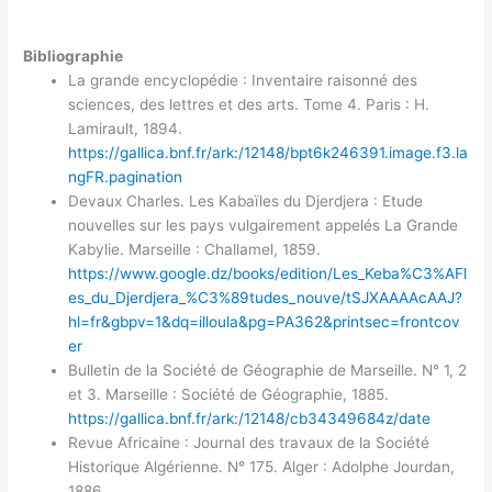
Bibliographie
La grande encyclopédie : Inventaire raisonné des
sciences, des lettres et des arts. Tome 4. Paris : H.
Lamirault, 1894.
https://gallica.bnf.fr/ark:/12148/bpt6k246391.image.f3.la
ngFR.pagination
Devaux Charles. Les Kabaïles du Djerdjera : Etude
nouvelles sur les pays vulgairement appelés La Grande
Kabylie. Marseille : Challamel, 1859.
https://www.google.dz/books/edition/Les_Keba%C3%AFl
es_du_Djerdjera_%C3%89tudes_nouve/tSJXAAAAcAAJ?
hl=fr&gbpv=1&dq=illoula&pg=PA362&printsec=frontcov
er
Bulletin de la Société de Géographie de Marseille. N° 1, 2
et 3. Marseille : Société de Géographie, 1885.
https://gallica.bnf.fr/ark:/12148/cb34349684z/date
Revue Africaine : Journal des travaux de la Société
Historique Algérienne. N° 175. Alger : Adolphe Jourdan,
1886.