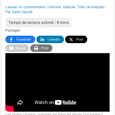
Laisser un commentaire
/
Histoire
,
Kabylie
,
Tribu de Kabylie
/
Par
Salim Djoudi
Partager
Facebook
Linkedln
Post
Email
Print
Les Illulen Usamar, nommés en français
Illoula Ouçammeur
,