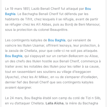
Le 19 mars 1851, Lazib Benali Cherif fut attaqué par
Bou
Baghla
. Le Bachagha Benali Cherif fut défendu par les
habitants de Tifrit, chez lesquels il se réfugia, avant de partir
se réfugier chez les Aït Abbas, puis au Bordj de Beni Mansour,
sous la protection du colonel Beauprêtre.
Les contingents kabyles de
Bou Baghla
, qui venaient de
vaincre les Illulen Usamar, offrirent leɛnaya, leur protection, à
la zaouïa de Chellata, pour que celle-ci ne soit pas attaquée.
Bou Baghla
, qui s’appuyait sur un certain
Belkacem ou Aïssa
,
un des chefs des Illulen hostile aux Benali Cherif, commença à
traiter avec les notables des Illulen pour les rallier à sa cause,
tout en rassemblant ses soutiens au village d’Iɛeggacen
(
Ayacha
), chez les At Mlikec, en vu de s’emparer d’Icellaḍen,
dernier fief des Benali Cherif que ses contingents kabyles
avaient épargner.
Le 24 mars, Bou Baghla établi son camp du coté de Tizi n Slib,
en vu d’attaquer Chellata.
Lalla Aïcha
, la mère du Bachagha