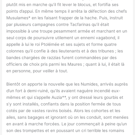
plutôt mis en marche qu’il fit lever le blocus, et fortifia ses
points d’appui. En même temps il arrêta la défection des chefs
Musulames* en les faisant frapper de la hache. Puis, instruit
par plusieurs campagnes contre Tacfarinas qu’il était
impossible à une troupe pesamment armée et marchant en un
seul corps de poursuivre utilement un ennemi vagabond, il
appelle à lui le roi Ptolémée et ses sujets et forme quatre
colonnes qu’il confie à des lieutenants et à des tribunes ; les
bandes chargées de razzias furent commandées par des
officiers de choix pris parmi les Maures ; quant à lui, il était là
en personne, pour veiller à tout.
Bientôt on apporte la nouvelle que les Numides, arrivés auprès
d’un fort à demi-ruiné, qu’ils avaient naguère incendié eux-
mêmes et qui s’appelle Auzia**, y ont dressé leurs gourbis et
s’y sont installés, confiants dans la position fermée de tous
cotés par de vastes ravins boisés. Alors les cohortes et les
ailes, sans bagages et ignorant où on les conduit, sont menées
en avant à marche forcées. Le jour commençait à peine qu’un
son des trompettes et en poussant un cri terrible les romains