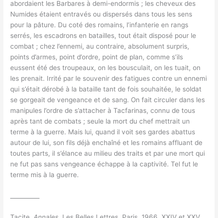
abordaient les Barbares à demi-endormis ; les cheveux des
Numides étaient entravés ou dispersés dans tous les sens
pour la pâture. Du coté des romains, l’infanterie en rangs
serrés, les escadrons en batailles, tout était disposé pour le
combat ; chez l’ennemi, au contraire, absolument surpris,
points d’armes, point d’ordre, point de plan, comme s’ils
eussent été des troupeaux, on les bousculait, on les tuait, on
les prenait. Irrité par le souvenir des fatigues contre un ennemi
qui s’était dérobé à la bataille tant de fois souhaitée, le soldat
se gorgeait de vengeance et de sang. On fait circuler dans les
manipules l’ordre de s’attacher à Tacfarinas, connu de tous
après tant de combats ; seule la mort du chef mettrait un
terme à la guerre. Mais lui, quand il voit ses gardes abattus
autour de lui, son fils déjà enchaîné et les romains affluant de
toutes parts, il s’élance au milieu des traits et par une mort qui
ne fut pas sans vengeance échappe à la captivité. Tel fut le
terme mis à la guerre.
__________
Tacite,
Annales
, Les Belles Lettres, Paris, 1966, XXIV et XXV,