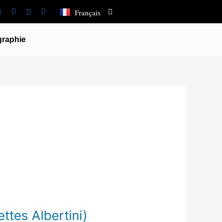
العربية
Français
Español
graphie
ttes Albertini)