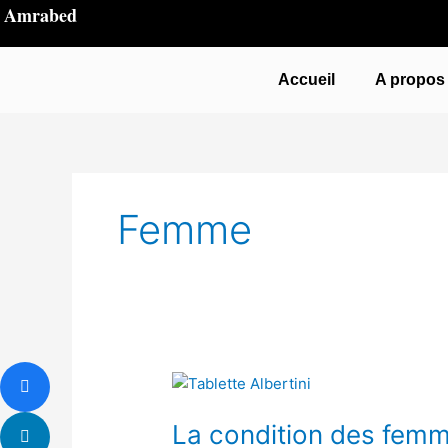
Aller
Amrabed
au
contenu
Accueil
A propos
Femme
La
condition
La condition des femme
des