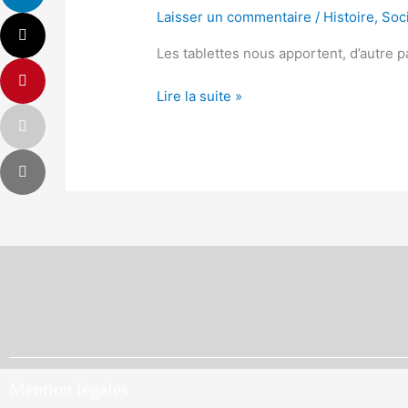
femmes
Laisser un commentaire
/
Histoire
,
Soc
a
l’époque
Les tablettes nous apportent, d’autre 
vandale
(selon
Lire la suite »
les
tablettes
Albertini)
Mention légales