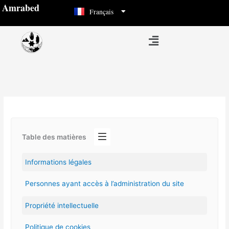
العربية
Aller
Amrabed
Français
Español
au
contenu
Menu
Table des matières
Informations légales
Personnes ayant accès à l’administration du site
Propriété intellectuelle
Politique de cookies