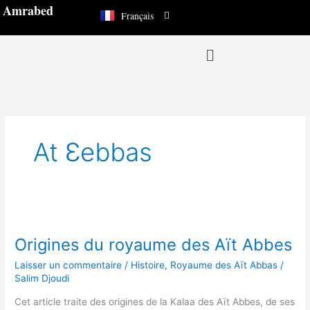
العربية
Aller
Amrabed
Français
Español
au
contenu
Menu
At Ɛebbas
Origines
du
Origines du royaume des Aït Abbes
royaume
des
Laisser un commentaire
/
Histoire
,
Royaume des Aït Abbas
/
Aït
Salim Djoudi
Abbes
Cet article traite des origines de la Kalaa des Aït Abbes, de ses