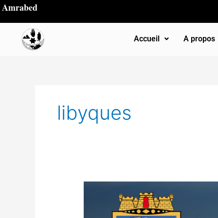
Aller
Amrabed
au
contenu
Accueil
A propos
libyques
Alger
durant
l’Antiquité: