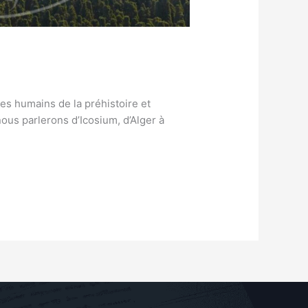
es humains de la préhistoire et
nous parlerons d’Icosium, d’Alger à