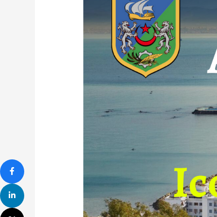
Icosium
romain