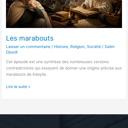
Les marabouts
Laisser un commentaire
/
Histoire
,
Religion
,
Société
/
Salim
Djoudi
Cet épisode est une synthèse des nombreuses versions
contradictoires qui essayent de donner une origine précise aux
marabouts de Kabylie.
Lire la suite »