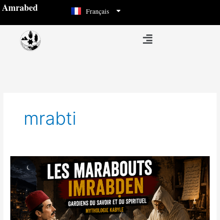
العربية
Aller
Amrabed
Français
Español
au
contenu
Menu
mrabti
Les
marabouts