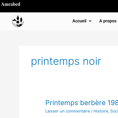
Aller
Amrabed
au
contenu
Accueil
A propos
printemps noir
Printemps
Printemps berbère 19
berbère
Laisser un commentaire
/
Histoire
,
Soc
1980