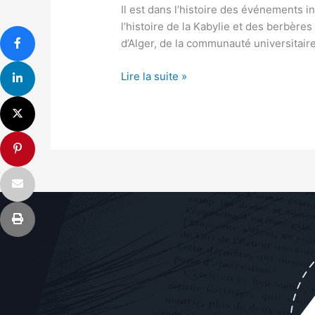
Il est dans l’histoire des événements i
l’histoire de la Kabylie et des berbère
d’Alger, de la communauté universitair
Lire la suite »