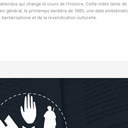
nattendus qui change le cours de l’histoire. Cette vidéo tante de
s en général, le printemps berbère de 1980, une date emblématiqu
e berbérophone et de la revendication culturelle.