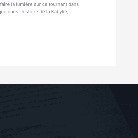
 faire la lumière sur ce tournant dans
e dans l’histoire de la Kabylie,