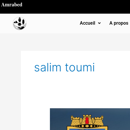
Aller
Amrabed
au
contenu
Accueil
A propos
salim toumi
Alger
au
moyen-