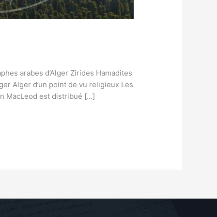
aphes arabes d’Alger Zirides Hamadites
er Alger d’un point de vu religieux Les
in MacLeod est distribué […]