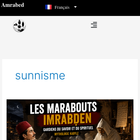
العربية
Aller
Amrabed
Français
Español
au
contenu
Menu
sunnisme
Les
marabouts