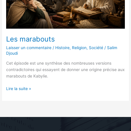
Les marabouts
Laisser un commentaire
/
Histoire
,
Religion
,
Société
/
Salim
Djoudi
Cet épisode est une synthèse des nombreuses versions
contradictoires qui essayent de donner une origine précise aux
marabouts de Kabylie.
Lire la suite »