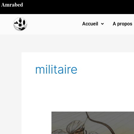
Aller
Amrabed
au
contenu
Accueil
A propos
militaire
La
tactique
militaire