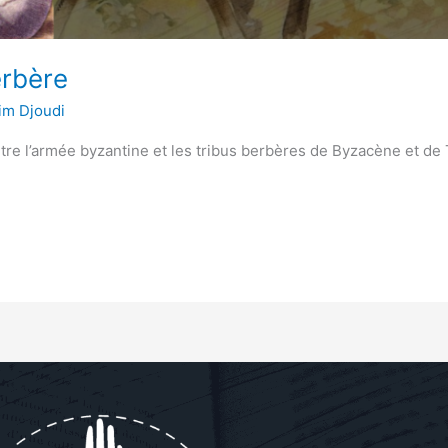
erbère
im Djoudi
tre l’armée byzantine et les tribus berbères de Byzacène et de T