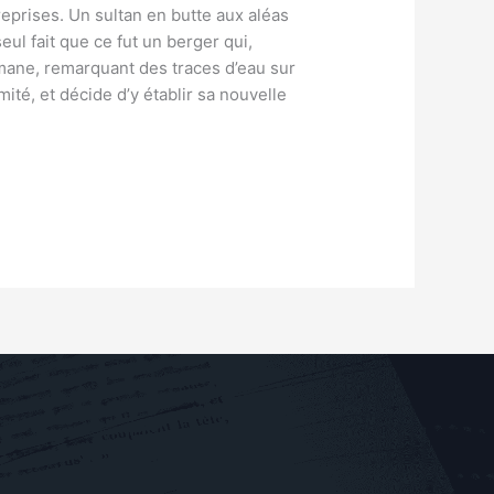
 reprises. Un sultan en butte aux aléas
eul fait que ce fut un berger qui,
hmane, remarquant des traces d’eau sur
té, et décide d’y établir sa nouvelle