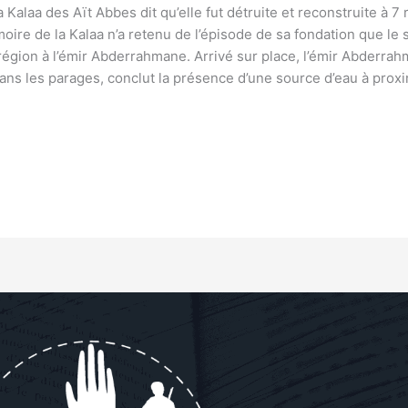
Kalaa des Aït Abbes dit qu’elle fut détruite et reconstruite à 7
oire de la Kalaa n’a retenu de l’épisode de sa fondation que le s
 région à l’émir Abderrahmane. Arrivé sur place, l’émir Abderra
ns les parages, conclut la présence d’une source d’eau à proximi