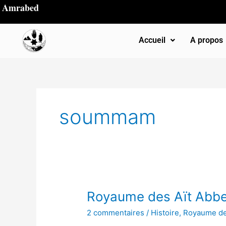
Aller
Amrabed
au
contenu
Accueil
A propos
soummam
Royaume
Royaume des Aït Abbes
des
2 commentaires
/
Histoire
,
Royaume de
Aït