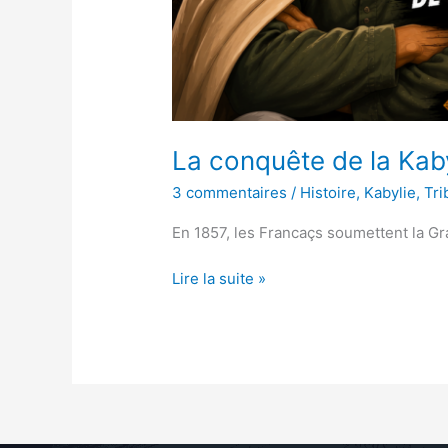
La conquête de la Kab
3 commentaires
/
Histoire
,
Kabylie
,
Tri
En 1857, les Francaçs soumettent la Gra
Lire la suite »