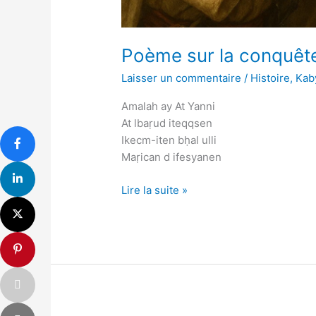
Poème sur la conquête
Laisser un commentaire
/
Histoire
,
Kab
Amalah ay At Yanni
At lbaṛud iteqqsen
Ikecm-iten bḥal ulli
Maṛican d ifesyanen
Lire la suite »