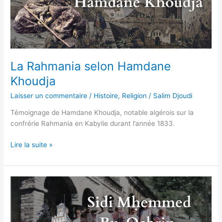
La Rahmania selon Hamdane
Khoudja
Laisser un commentaire
/
Histoire
,
Religion
/
Salim Djoudi
Témoignage de Hamdane Khoudja, notable algérois sur la
confrérie Rahmania en Kabylie durant l’année 1833.
Lire la suite »
Sidi
M’hamed
Bu-
Qebrin