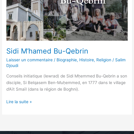
Sidi M’hamed Bu-Qebrin
Laisser un commentaire
/
Biographie
,
Histoire
,
Religion
/
Salim
Djoudi
Conseils initiatique (lewrad) de Sidi Mḥemmed Bu-Qebrin a son
disciple, Si Belqasem Ben-Muḥemmed, en 1777 dans le village
d’Aït Smaïl (dans la région de Boghni).
Lire la suite »