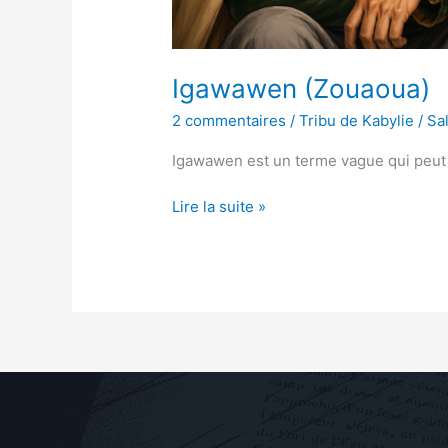
Igawawen (Zouaoua)
2 commentaires
/
Tribu de Kabylie
/
Sa
Igawawen est un terme vague qui peut av
Lire la suite »