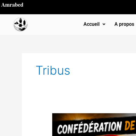
Aller
Amrabed
au
contenu
Accueil
A propos
Tribus
At
Betrun