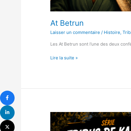
At Betrun
Laisser un commentaire
/
Histoire
,
Trib
Les At Betrun sont l’une des deux conf
Lire la suite »
Igawawen
(Zouaoua)