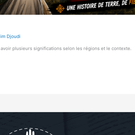
lim Djoudi
oir plusieurs significations selon les régions et le contexte.